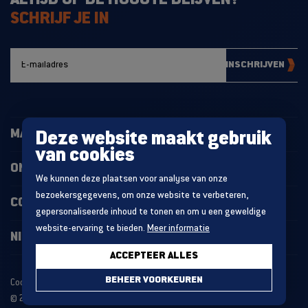
SCHRIJF JE IN
INSCHRIJVEN
MAGAZIJNINRICHTING
Deze website maakt gebruik
van cookies
ONZE PROJECTEN
We kunnen deze plaatsen voor analyse van onze
bezoekersgegevens, om onze website te verbeteren,
CONTACT
gepersonaliseerde inhoud te tonen en om u een geweldige
website-ervaring te bieden.
Meer informatie
NIEUWS
ACCEPTEER ALLES
BEHEER VOORKEUREN
Cookie statement
Algemene voorwaarden
© 2026 MDO GROUP