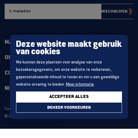
INSCHRIJVEN
MAGAZIJNINRICHTING
Deze website maakt gebruik
van cookies
ONZE PROJECTEN
We kunnen deze plaatsen voor analyse van onze
bezoekersgegevens, om onze website te verbeteren,
CONTACT
gepersonaliseerde inhoud te tonen en om u een geweldige
website-ervaring te bieden.
Meer informatie
NIEUWS
ACCEPTEER ALLES
BEHEER VOORKEUREN
Cookie statement
Algemene voorwaarden
© 2026 MDO GROUP