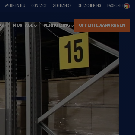
WERKEN BIJ
CONTACT
2DEHANDS
DETACHERING
FAQ
NL/BE
NG
MONTAGE
VERHUIZING
OFFERTE AANVRAGEN