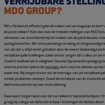
VERRIJDBARE STELLIN
MDO GROUP?
Wilt u flexibel en efficiënt gebruik maken van uw magazijn en bent 
de juiste rekken? Kies dan voor de mobiele stellingen van MDO Group
adviseren van onze klanten bij het maken van de juiste keuzes voo
opslagbehoeften. Met onze jarenlange ervaring en hoogwaardige ex
van zijn dat u altijd wordt geholpen door de meest deskundige prof
verrijdbare palletstellingen zullen ervoor zorgen dat u alles uit uw 
Zowel in snelheid als in veiligheid. Doordat dynamische opslagsy
uiterste precisie tijdens de
montage
, kunt u bij ons rekenen op ee
expertise. Wij zorgen ervoor dat de montage van uw verrijdbare pal
zonder problemen verloopt. Zowel de installatie van de statische 
elektronica nemen wij voor onze rekening.
Daarnaast zorgen wij ervoor dat uw rekken in topconditie blijven.
graag bij u langs om defecten in kaart te brengen én denken direc