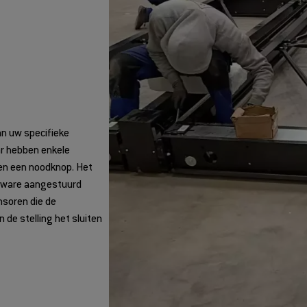
an uw specifieke
ar hebben enkele
en een noodknop.
Het
ftware aangestuurd
nsoren die de
de stelling het sluiten