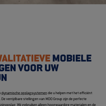
ALITATIEVE
MOBIELE
GEN VOOR UW
JN
n
dynamische opslagsystemen
die u helpen met het efficiënt
De verrijdbare stellingen van MDO Group zijn de perfecte
ijnopslag. Wij gebruiken alleen hoogwaardige materialen en de