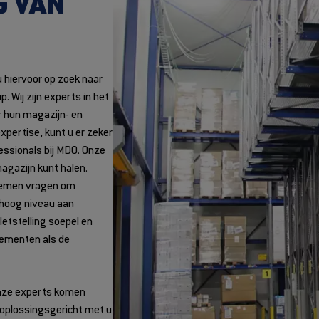
G VAN
u hiervoor op zoek naar
. Wij zijn experts in het
r hun magazijn- en
pertise, kunt u er zeker
essionals bij MDO. Onze
magazijn kunt halen.
stemen vragen om
n hoog niveau aan
letstelling soepel en
elementen als de
 Onze experts komen
t oplossingsgericht met u