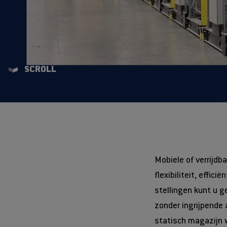
Alle Magazijnkeuring
Alle Veiligheidsoplossingen
Alle Magazijninrichting
SCROLL
Mobiele of verrijdb
flexibiliteit, effic
stellingen kunt u 
zonder ingrijpende
statisch magazijn w