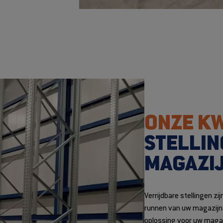
ONZE KW
STELLIN
MAGAZI
Verrijdbare stellingen zij
runnen van uw magazijn. 
oplossing voor uw magaz