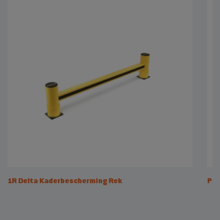
1R Delta Kaderbescherming Rek
Pal