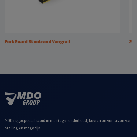
ForkGuard Stootrand Vangrail
2de
MDO is gespecialiseerd in montage, onderhoud, keuren en verhuizen van
stelling en magazijn.