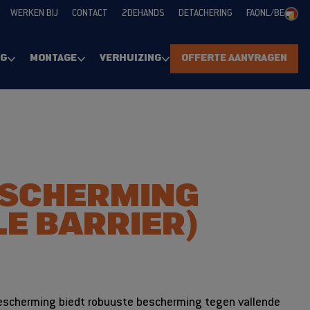
WERKEN BIJ
CONTACT
2DEHANDS
DETACHERING
FAQ
NL/BE
NG
MONTAGE
VERHUIZING
OFFERTE AANVRAGEN
SCHERMING
LE BARRIER)
lbescherming biedt robuuste bescherming tegen vallende