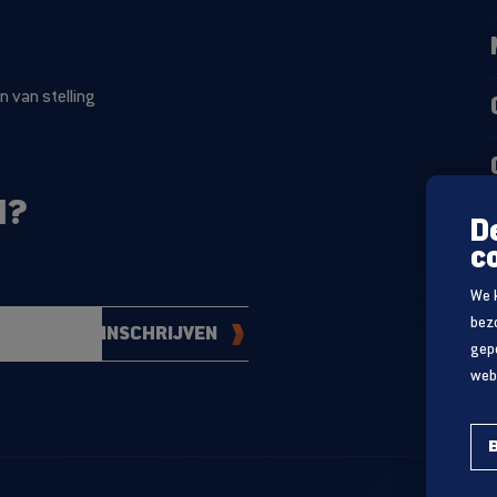
 van stelling
N?
D
c
We 
bez
INSCHRIJVEN
gep
webs