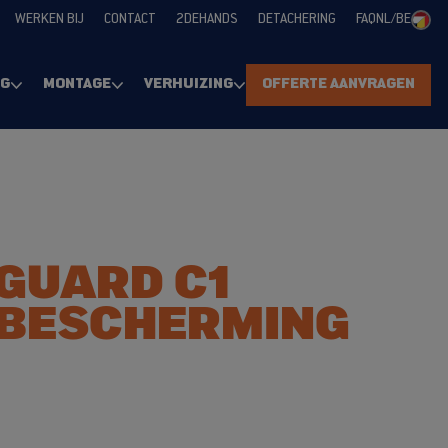
WERKEN BIJ
CONTACT
2DEHANDS
DETACHERING
FAQ
NL/BE
NG
MONTAGE
VERHUIZING
OFFERTE AANVRAGEN
GUARD C1
BESCHERMING