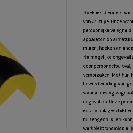
Hoekbeschermers van 1
van A1-type. Onze waa
persoonlijke veilighei
apparaten en armature
muren, hoeken en ander
Na mogelijke ongevalle
door personeelsuitval,
veroorzaken. Met hun 
bewustwording van geva
waarschuwingssignaal
ongevallen. Onze profi
en zijn ook geschikt v
buitengebruik, en kun
werkplektransmissielij