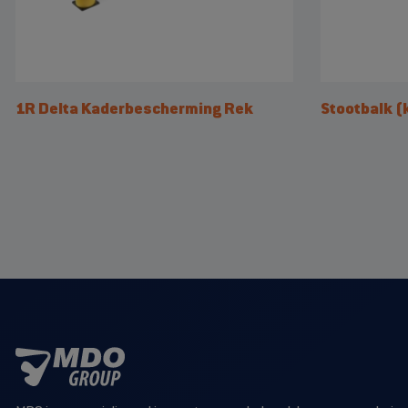
1R Delta Kaderbescherming Rek
Stootbalk (k